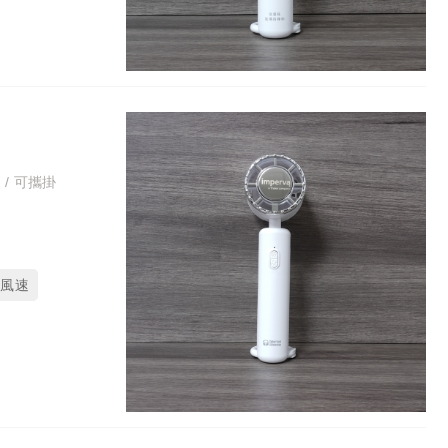
 / 可攜掛
段風速