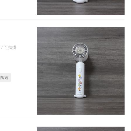
 / 可攜掛
段風速