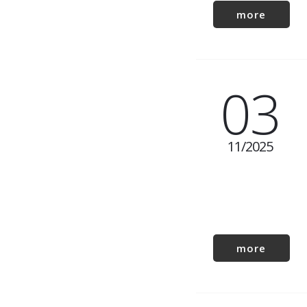
more
03
11
2025
more