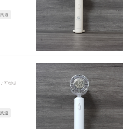
段風速
 / 可攜掛
段風速