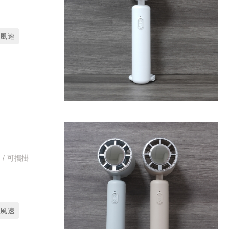
段風速
 / 可攜掛
段風速