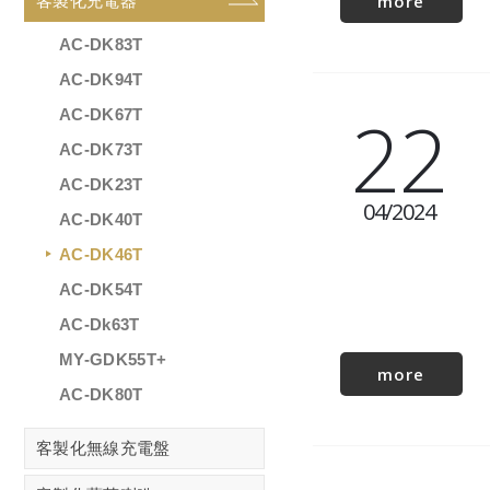
more
客製化充電器
AC-DK83T
AC-DK94T
22
AC-DK67T
AC-DK73T
AC-DK23T
04
2024
AC-DK40T
AC-DK46T
AC-DK54T
AC-Dk63T
MY-GDK55T+
more
AC-DK80T
客製化無線充電盤