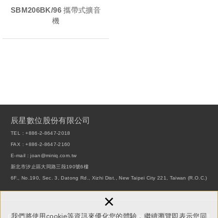
SBM206BK/96 攜帶式擴音
機
辰星數位股份有限公司
TEL :
+886-2-8647-2018
FAX : +886-2-8647-2160
E-mail :
joan@miniq.com.tw
新北市汐止區大同路三段190號6樓
6F., No.190, Sec. 3, Datong Rd., Xizhi Dist., New Taipei City 221, Taiwan (R.O.C.)
×
我們將使用cookie等資訊來優化您的體驗，繼續瀏覽即表示您同
Copyright © 辰星數位股份有限公司 All Rights Reserved.
網頁設計 : 新視野