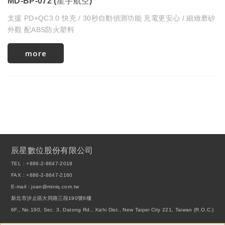
MD-BP-072 (星宇航空)
支援 PD+QC3.0 快充 / 30秒自動偵測功能 充電更安心 / 細緻磨砂
外觀 配ABS防火塑料
more
辰星數位股份有限公司
TEL :
+886-2-8647-2018
FAX : +886-2-8647-2160
E-mail :
joan@miniq.com.tw
新北市汐止區大同路三段190號6樓
6F., No.190, Sec. 3, Datong Rd., Xizhi Dist., New Taipei City 221, Taiwan (R.O.C.)